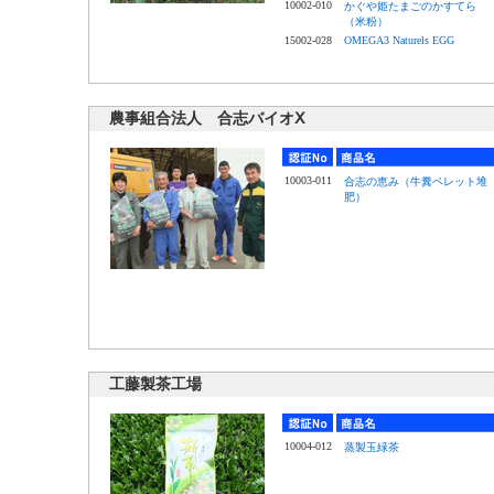
10002-010
かぐや姫たまごのかすてら
（米粉）
15002-028
OMEGA3 Naturels EGG
農事組合法人 合志バイオⅩ
10003-011
合志の恵み（牛糞ペレット堆
肥）
工藤製茶工場
10004-012
蒸製玉緑茶