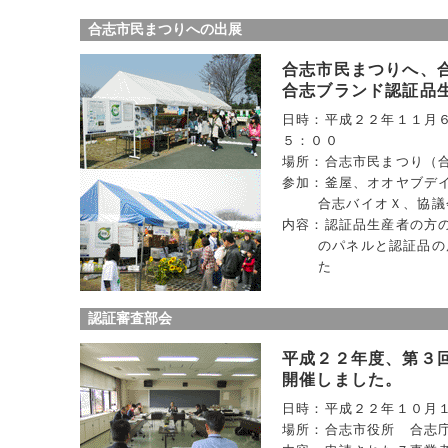
合志市民まつりへの出展
合志市民まつりへ、
合志ブランド認証品
日時：平成２２年１１月
５：００
場所：合志市民まつり（
参加：釜屋、オオヤブデ
合志バイオＸ、協議
内容：認証品生産者の方
のパネルと認証品の
た
認証審査部会
平成２２年度、第３
開催しました。
日時：平成２２年１０月
場所：合志市役所 合志