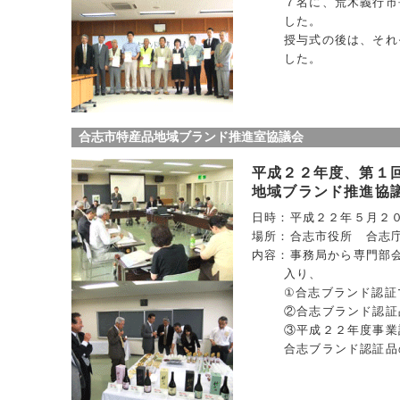
７名に、荒木義行市
した。
授与式の後は、それ
した。
合志市特産品地域ブランド推進室協議会
平成２２年度、第１
地域ブランド推進協
日時：平成２２年５月２
場所：合志市役所 合志
内容：事務局から専門部
入り、
①合志ブランド認証
②合志ブランド認証
③平成２２年度事業
合志ブランド認証品