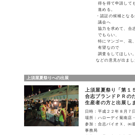
得を得て申請して
進める。
・認証の候補となる
議会へ
協力を求めて、合
でもらい、
特にマンゴー、花
有望なので
調査をしてほしい
などの意見が出まし
上須屋夏祭りへの出展
上須屋夏祭り「第１
合志ブランドＰＲの
生産者の方と出展し
日時：平成２２年８月７
場所：ハローデイ菊南店
参加：合志バイオＸ、㈱
事務局