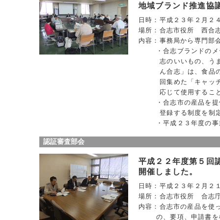
地域ブランド推進協
日時：平成２３年２月２
場所：合志市役所 西合
内容：事務局から専門部
・合志ブランドのメ
志のいいもの、う
ん合志」は、食品
回集めた「キャッ
応じて使用するこ
・合志市の産品を提
登録する制度を制
・平成２３年度の事
認証審査部会
平成２２年度第５回
開催しました。
日時：平成２３年２月２
場所：合志市役所 合志
内容：合志市の産品を使
の、要項、申請書を