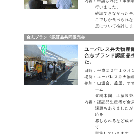
内容：申請された７事業
行いました。
確認できなかった事
こでしか食べられな
度について検討しま
合志ブランド認証品共同販売会
ユーパレス弁天物産
合志ブランド認証品
た。
日時：平成２２年１０月
場所：ユーパレス弁天物
参加：山渡会、釜屋、オ
ーム
峯樹木園、工藤製茶
内容：認証品生産者が全
課題もありましたが
応を
感じられるなど成果
て
実施していきます。