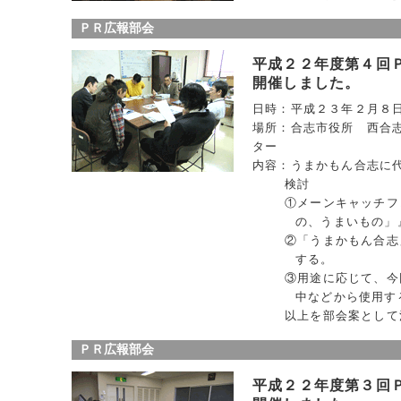
ＰＲ広報部会
平成２２年度第４回
開催しました。
日時：平成２３年２月８
場所：合志市役所 西合
ター
内容：うまかもん合志に
検討
①メーンキャッチフ
の、うまいもの」
②「うまかもん合志
する。
③用途に応じて、今
中などから使用す
以上を部会案として
ＰＲ広報部会
平成２２年度第３回