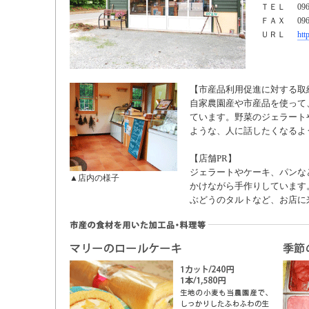
ＴＥＬ
096
ＦＡＸ
096
ＵＲＬ
htt
【市産品利用促進に対する取
自家農園産や市産品を使って
ています。野菜のジェラート
ような、人に話したくなるよ
【店舗PR】
ジェラートやケーキ、パンな
▲店内の様子
かけながら手作りしています
ぶどうのタルトなど、お店に