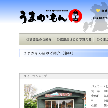
スイーツショップ
ジェラード
営 業
10
定休日
無
〒
86
住所
熊